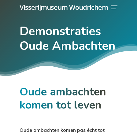
Menu
Skip
Visserijmuseum Woudrichem
to
main
Demonstraties
content
Oude Ambachten
Oude ambachten
komen tot leven
Oude ambachten komen pas écht tot