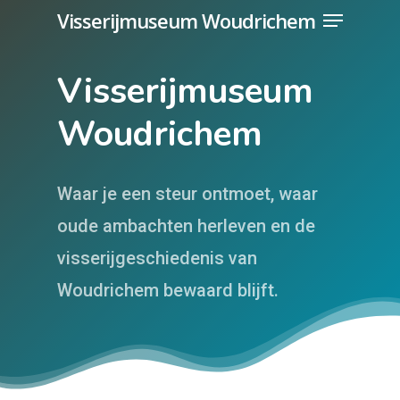
Menu
Skip
Visserijmuseum Woudrichem
to
main
Visserijmuseum
content
Woudrichem
Waar je een steur ontmoet, waar
oude ambachten herleven en de
visserijgeschiedenis van
Woudrichem bewaard blijft.